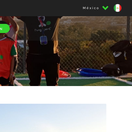
México
N