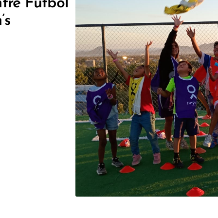
ntre Fútbol
’s